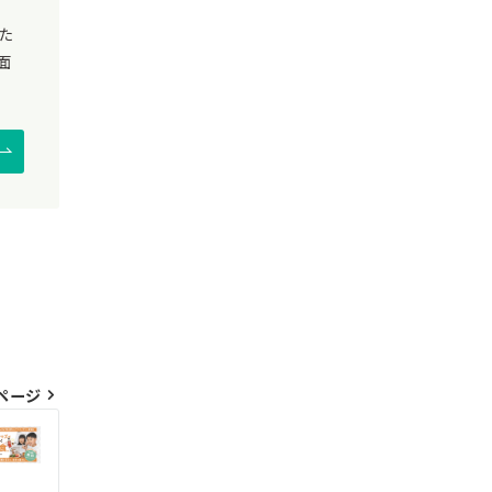
た
面
ページ