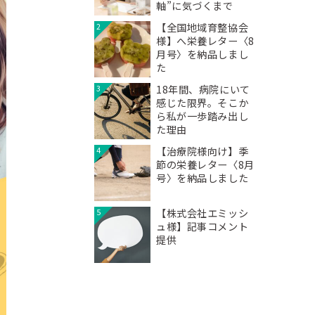
軸”に気づくまで
【全国地域育整協会
2
様】へ栄養レター〈8
月号〉を納品しまし
た
18年間、病院にいて
3
感じた限界。そこか
ら私が一歩踏み出し
た理由
【治療院様向け】季
4
節の栄養レター〈8月
号〉を納品しました
【株式会社エミッシ
5
ュ様】記事コメント
提供