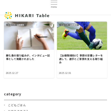
menu
ニュース・活動報告
ニュース・活動報告
勝ち食の取り組みが、インタビュー記
【治療院様向け】季節の栄養レターを
事として掲載されました
通して、選手とご家族を支える取り組
み
2025.12.27
2025.12.01
category
こどもごはん