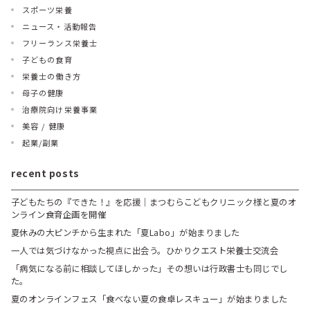
スポーツ栄養
ニュース・活動報告
フリーランス栄養士
子どもの食育
栄養士の働き方
母子の健康
治療院向け栄養事業
美容 / 健康
起業/副業
recent posts
子どもたちの『できた！』を応援｜まつむらこどもクリニック様と夏のオ
ンライン食育企画を開催
夏休みの大ピンチから生まれた「夏Labo」が始まりました
一人では気づけなかった視点に出会う。ひかりクエスト栄養士交流会
「病気になる前に相談してほしかった」その想いは行政書士も同じでし
た。
夏のオンラインフェス「食べない夏の食卓レスキュー」が始まりました