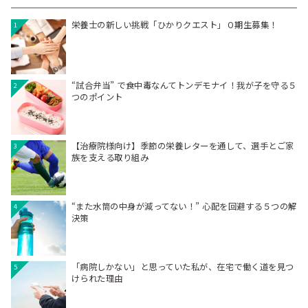
栄養士の新しい挑戦「ひかりクエスト」０期生募集！
1
“試合弁当” で食中毒なんてトンデモナイ！我が子を守る５
2
つのポイント
【治療院様向け】季節の栄養レターを通して、選手とご家
3
族を支える取り組み
“また水筒の中身が減ってない！” 心配を回避する５つの解
4
決策
「病院しかない」と思っていた私が、在宅で働く道を見つ
5
けられた理由