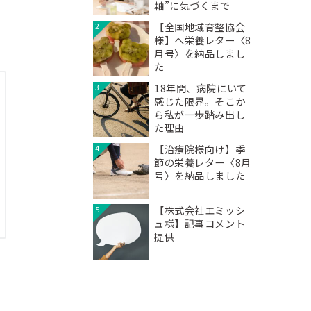
軸”に気づくまで
【全国地域育整協会
2
様】へ栄養レター〈8
月号〉を納品しまし
た
18年間、病院にいて
3
感じた限界。そこか
ら私が一歩踏み出し
た理由
【治療院様向け】季
4
節の栄養レター〈8月
号〉を納品しました
【株式会社エミッシ
5
ュ様】記事コメント
提供